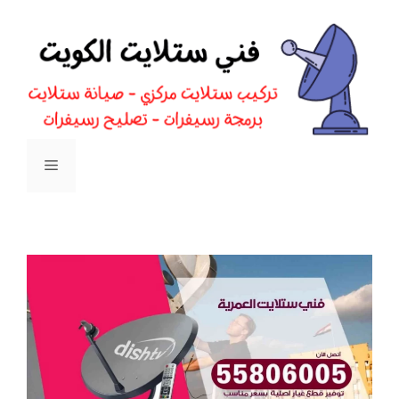
نتقل
لى
لمحتوى
القائمة