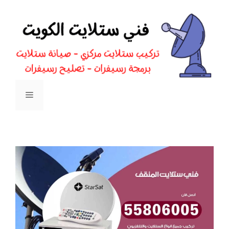
نتقل
لى
لمحتوى
القائمة