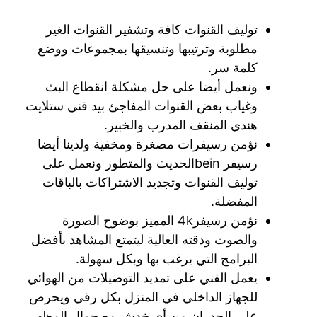
توليف القنوات كافة وتشفير القنوات الغير
مطلوبة وترتيبها وتنسيقها بمجموعات ووضع
كلمة سر.
ونعمل أيضا على حل مشكلة انقطاع البث
وغياب بعض القنوات المفاجئ بيد فني ستلايت
هندي المنقف المدرب والخبير.
نؤمن رسيفرات مصغرة ومخفية ولدينا أيضا
رسيفر beinالحديث والمتطور ونعمل على
توليف القنوات وتجديد الاشتراكات بالباقات
المفضلة.
نؤمن رسيفر4k المميز بوضوح الصورة
والصوت ودقته العالية ليتمتع المشاهد بأفضل
البرامج التي يرغب بها وبكل سهولة.
يعمل الفني على تمديد التوصيلات من الهوائي
للجهاز الداخلي في المنزل بكل رقي ويحرص
على الجدران من أي خدش مع جمال المظهر