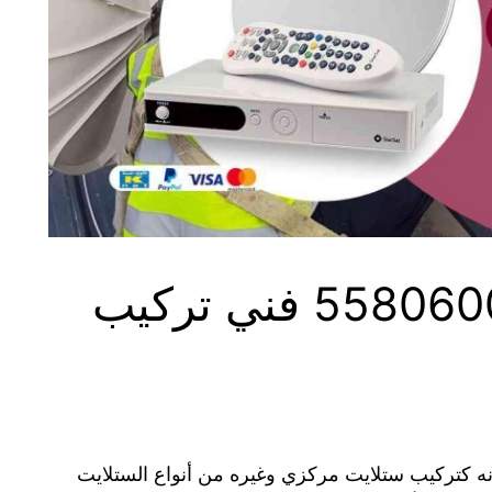
فني ستلايت البر 55806005 فني تركيب
نه كتركيب ستلايت مركزي وغيره من أنواع الستلايت