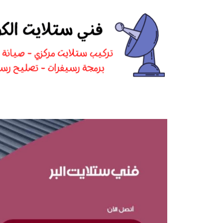
نتقل
لى
لمحتوى