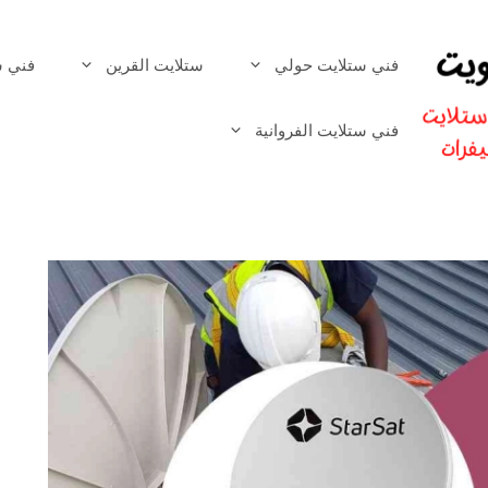
فني ستلايت حولي
ستلايت القرين
فني س
فني ستلايت الفروانية