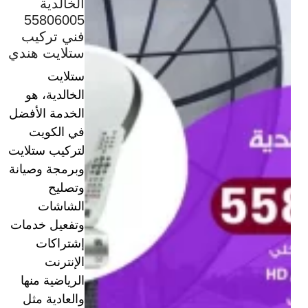
الخالدية
55806005
فني تركيب
ستلايت هندي
ستلايت
الخالدية، هو
الخدمة الأفضل
في الكويت
لتركيب ستلايت
وبرمجة وصيانة
وتصليح
الشاشات
وتفعيل خدمات
إشتراكات
الإنترنت
الرياضية منها
والعادية مثل