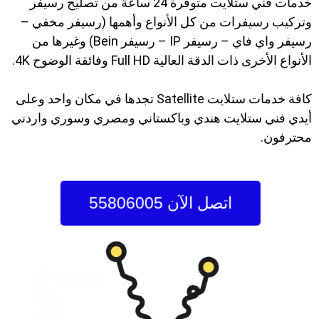
خدمات فني ستلايت متوفرة 24 ساعة من تصليح رسيفر
وتركيب رسيفرات من كل الأنواع وأهمها (رسيفر مخفي –
رسيفر واي فاي – رسيفر IP – رسيفر Bein) وغيرها من
الأنواع الأخرى ذات الدقة العالية Full HD وفائقة الوضوح 4K.
كافة خدمات ستلايت Satellite تجدها في مكان واحد وعلى
أيدي فني ستلايت هندي وباكستاني ومصري وسوري واردني
محترفون.
اتصل الآن 55806005