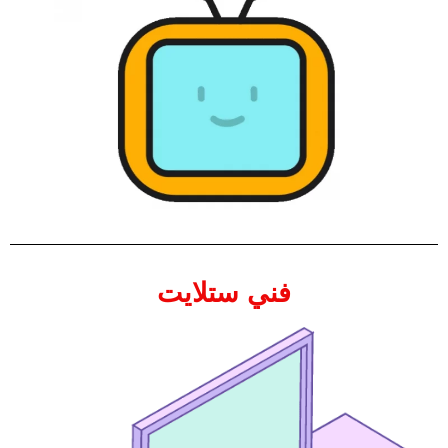
فني ستلايت