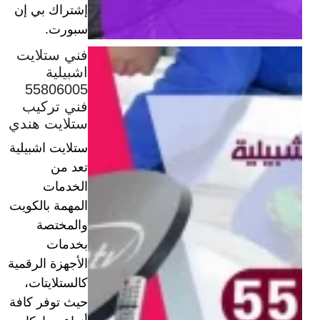
إشتراك بي إن
سبورت.
فني ستلايت
اشبيلية
55806005
فني تركيب
ستلايت هندي
ستلايت اشبيلية
تعد من
الخدمات
المهمة بالكويت
والمختصة
بخدمات
الأجهزة الرقمية
كالستلايتات،
حيث توفر كافة