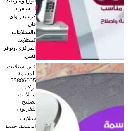
أنواع وماركات
الرسيفرات
كرسيفر واي
فاي
والستلايتات
كستلايت
المركزي،وتوفر
فنيين.
فني ستلايت
الدسمة
55806005
تركيب
ستلايت
تصليح
تلفزيون
ستلايت
الدسمة، خدمة