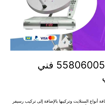
فني ستلايت النزهة 55806005 فني
فة أنواع الستلايت وتركيبها بالإضافة إلى تركيب رسيفر