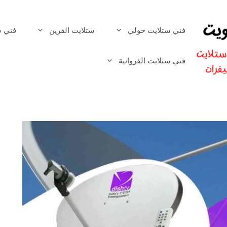
فني ستلايت حولي
ستلايت القرين
فني س
فني ستلايت الفروانية