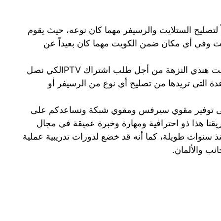
ً لتصليح الستلايت والرسيفر مهما كان نوعه، حيث يقوم
قت وفي أي مكان ضمن الكويت مهما كان بعيداً عن
ما عليك إلا الاتصال على رقم فني ستلايت هندي النزهة من أجل طلب اشتراك IPTVلكي نصل
دة التي تريدها من تصليح أي نوع من الرسيفر أو
لى توفير مقوي سيرفس ومقوي شبكة ونساعدكم على
Bein Sport، كما أن فريقنا هذا ذو احترافية ومهارة وخبرة عميقة في مجال
 سنوات طويلة، كما أنه قد خضع لدورات تدريبية عملية
نب والألمان.