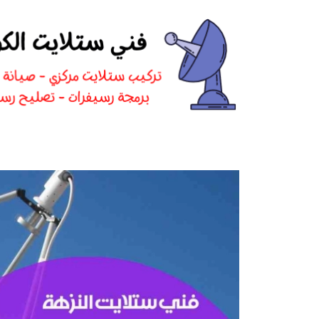
نتقل
لى
لمحتوى