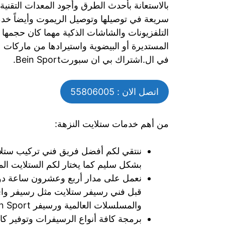
بالاستعانة بأحدث الطرق وأجود المعدات التقنية
سريعة في توصيلها وتوصيل الريموت وأيضاً خدم
التلفزيونات والشاشات الذكية مهما كان حجمها وما
المستديرة أو البيضوية واستيرادها من ماركات 
في ال.اشتراك بي ان سبورتBein Sport.
اتصل الان : 55806005
من أهم خدمات ستلايت النزهة:
ننتقي لكم أفضل فريق فني تركيب ستلايت
بشكل سليم كما يختار لكم الستلايت المن
نعمل على مدار أربع وعشرون ساعة دون 
قبل فني رسيفر ستلايت مثل رسيفر واي ف
والمسلسلات العالمية ورسيفر Bein Sportورسيفر HDورسيفرات مشفرة.
برمجة كافة أنواع الرسيفرات وتوفير كا