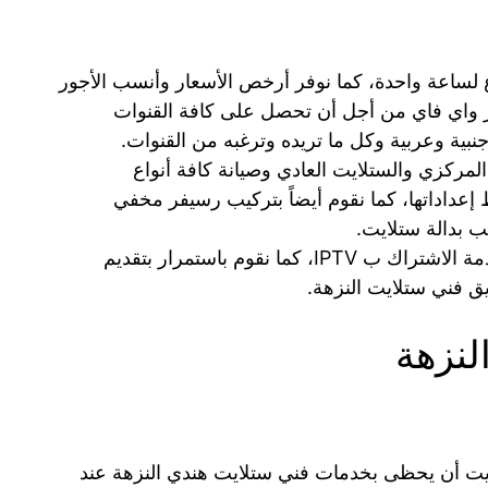
 لساعة واحدة، كما نوفر أرخص الأسعار وأنسب الأجور
يفر Bein Sport ورسيفر واي فاي من أجل أن تحصل على كافة القنوات
 أجنبية وعربية وكل ما تريده وترغبه من القنوات.
لمركزي والستلايت العادي وصيانة كافة أنواع
إعداداتها، كما نقوم أيضاً بتركيب رسيفر مخفي
ب بدالة ستلايت.
نساعدكم في منزلكم بالحصول على خدمة الاشتراك ب IPTV، كما نقوم باستمرار بتقديم
ق فني ستلايت النزهة.
لنزهة
ويت أن يحظى بخدمات فني ستلايت هندي النزهة عند