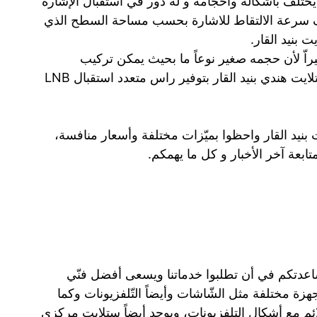
 يختلف بأشكاله وأحجامه و له دور في استقبال الإشارة
لف سرعة الالتقاط للاشارة بحسب مساحة السطح الذي
ت بنيد القار.
راّ لأن حجمه صغير نوعاً ما بحيث يمكن تركيب
الستلايت وتثبيته على الجدار كما قام ستلايت هندي بنيد القار بتوفير راس متعدد استقبال LNB
 بنيد القار واحظوا بميّزات مختلفة وأسعار منافسة،
ابعة آخر الأخبار و كل ما يهمكم.
لمساعدتكم في أن تطلبوا خدماتنا ويسعى أفضل فنّي
جهزة مختلفة مثل الشّاشات وأيضاً التّلفزيونات وكما
ائم مع أشكال التلفزيونات، ويوجد أيضاً ستلايت مركزي