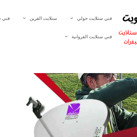
فني ستلايت حولي
ستلايت القرين
فني س
فني ستلايت الفروانية