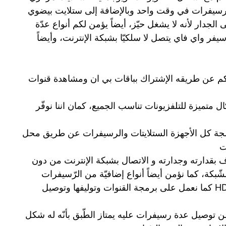
رسيفرات في وقت واحد وبالإضافة إلى ستلايت بيضوي
لجدار لأنه لا يشغل حيّز، أيضاً يؤمن لكم أنواع عدّة
يفرات كرسيفر bein و أيضاً رسيفر واي فاي يتصل لا سلكيّا بشبكة الإنترنت، وأيضاً
رسيفرbein الذي يمكنكم عن طريقه الإشتراك بباقات بي ان ومشاهدة قنوات
ل متميزة للتلفزيونات تناسب الجميع، كمان اننا نوفّر
جة كل الأجهزة الستلايتات والرسيفرات عن طريق محل
ت
بقدارته وجدارته و الاتصال بشبكة الإنترنت من دون
شّبكة، كما نؤمن أيضاً أنواع إضافيّة من الرّسيفرات
العاديّة والرّسيفرات المشفّرة ورسيفر HD كما نعمل على برمجة القنوات وتوليفها وتوصيل
توصيل عدة رسيفرات عليه يمتاز الطّبق بأنّه له شكل