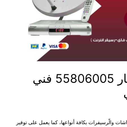
فني ستلايت بنيد القار 55806005 فني
شاشات والّرسيفرات بكافة أنواعها، كما يعمل على توفير