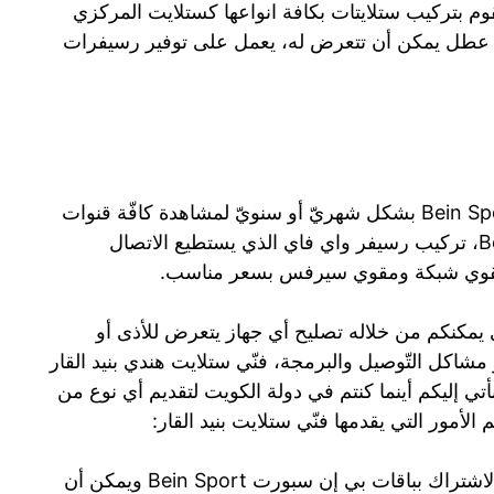
وم بتركيب ستلايتات بكافة انواعها كستلايت المركزي
ي عطل يمكن أن تتعرض له، يعمل على توفير رسيفرات
كما يقدم لكم ميّزة اشتراك بي إن سبورت Bein Sport بشكل شهريّ أو سنويّ لمشاهدة كافّة قنوات
الرّياضية على قنوات بي إن سبورت Bein Sport، تركيب رسيفر واي فاي الذي يستطيع الاتصال
 مقوي شبكة ومقوي سيرفس بسعر مناسب.
ي يمكنكم من خلاله تصليح أي جهاز يتعرض للأذى أو
شاكل التّوصيل والبرمجة، فنّي ستلايت هندي بنيد القار
 إليكم أينما كنتم في دولة الكويت لتقديم أي نوع من
لأمور التي يقدمها فنّي ستلايت بنيد القار:
نقدّم لكم رسيفر bein الذي يمكنه من الاشتراك بباقات بي إن سبورت Bein Sport ويمكن أن