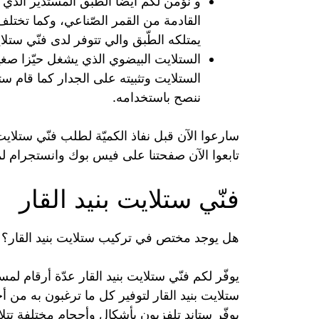
و نؤمن لكم أيضاً الطّبق المستدير الذي
القادمة من القمر الصّناعي، وكما تخت
يمتلكه الطّبق والي تتوفر لدى فنّي ستلاي
الستلايت البيضوي الذي يشغل حيّزا صغي
ننصح باستخدامه.
سارعوا الآن قبل نفاذ الكميّة لطلب فنّي ستلايت
تابعوا الآن صفحتنا على فيس بوك وانستجرام لمت
فنّي ستلايت بنيد القار
هل يوجد مختص في تركيب ستلايت بنيد القار؟
يوفّر لكم فنّي ستلايت بنيد القار عدّة أرقام 
ستلايت بنيد القار لتوفير كل ما ترغبون به من أ
يوفّر ستاند تلفزيون بأشكال وأحجام مختلفة تتل