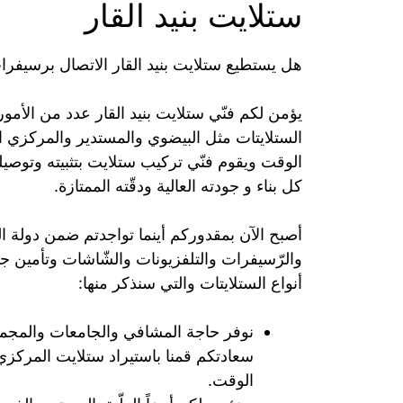
ستلايت بنيد القار
هل يستطيع ستلايت بنيد القار الاتصال برسيفرا
يؤمن لكم فنّي ستلايت بنيد القار عدد من الأمو
الستلايتات مثل البيضوي والمستدير والمركزي
الوقت ويقوم فنّي تركيب ستلايت بتثبيته وتوصيل
كل بناء و جودته العالية ودقّته الممتازة.
أصبح الآن بمقدوركم أينما تواجدتم ضمن دولة ال
والرّسيفرات والتلفزيونات والشّاشات وتأمين جم
أنواع الستلايتات والتي سنذكر منها:
نوفر حاجة المشافي والجامعات والمجمعا
سعادتكم قمنا باستيراد ستلايت المركز
الوقت.