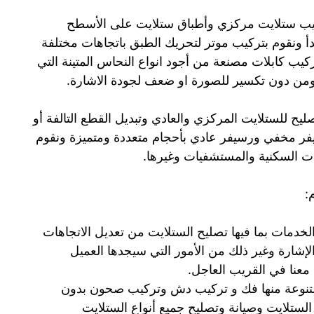
يب ستلايت مركزي وأطباق ستلايت على الأسطح
دأ ونقوم بتركيب موتر لتحريك الطبق باتجاهات مختلفة
 تركيب كابلات مصنعة من أجود انواع النحاس المتينة التي
ومن دون تكسير للصورة او ضعف لجودة الاشارة.
يح للستلايت المركزي والعادي وتبديل القطع التالفة أو
يفر مخفي ورسيفر عادي بأحجام متعددة ومتميزة ونقوم
ت السكنية والمستشفيات وغيرها.
:
لخدمات بما فيها تصليح الستلايت من تعديل الاتجاهات
شارة وغير ذلك من الأمور التي سيجدها العميل
معنا في القريب العاجل.
تنوعة منها فك و تركيب دش وتركيب صحون بدون
الستلايت وصيانة وتصليح جميع أنواع الستلايت