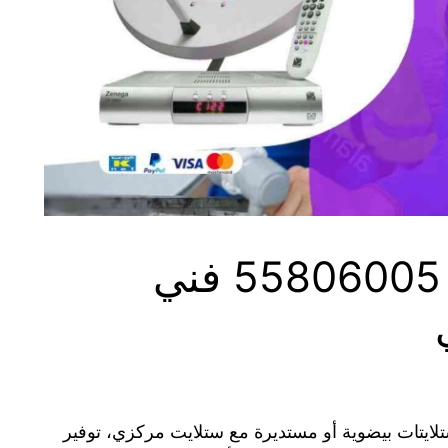
فني ستلايت السلام 55806005 فني
تلايتات بيضوية أو مستديرة مع ستلايت مركزي، توفير