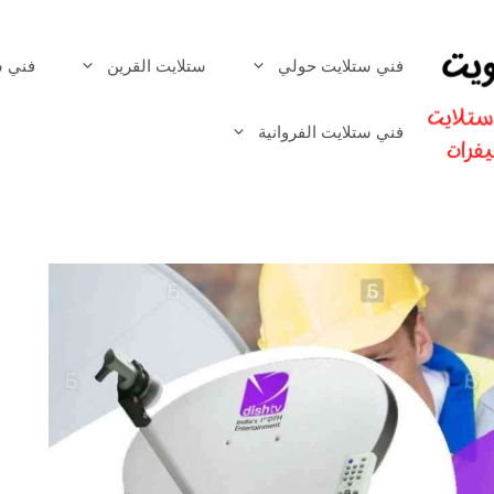
فني ستلايت حولي
ستلايت القرين
فني س
فني ستلايت الفروانية