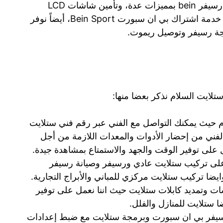
رسيفرات مشفرة و HD مع رسيفر واي فاي و رسيفر bein بمميزات عدة، وتأمين شاشات LCD
وستاندات تلفزيون مع مقويات شبكة، مع وجود خدمة اشتراك بي ان سبورت Bein Sport، أيضاً نوفر
ة رسيفر وتوصيل ريموت.
تلايت السلام نذكر بعضا منها:
 حيث يمكنك التواصل مع الفني عبر رقم فني ستلايت
الفني من إحضار الأدوات والمعدات اللازمة من أجل
 على توفير الوقت والجهد والاستمتاع بمشاهدة جيدة.
لى تركيب ستلايت عادي ورسيفر وصيانة رسيفر
 تركيب ستلايت مركزي للمباني والأبراج التجارية.
ت وتمديد كابلات ستلايت حيث اننا نعمل على توفير
ا ستلايت للمنازل والفلل.
يفر بي ان سبورت وبرمجة ستلايت مع ضبط إعدادات