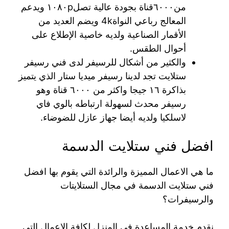
من٦٠٠٠قناة بجودة عالية تصل١٠٨٠p ويدعم
المعالج رباعي النواة4k ويضم العديد من
الأقمار الصناعية ولديه خاصية الإطلاع على
أحوال الطقس.
والكثير من أشكال للرسيفر لدى فني رسيفر
ستلايت تجد لدينا رسيفر ميديا ستار الذي يتميز
بذاكرة ١٦ جيجا واكثر من ٦٠٠٠ قناة وهو
رسيفر محدث لسهولة ارتباطه بالوي فاي
لاسلكيا ولديه أيضا جهاز عازل للضوضاء.
افضل فني ستلايت الدسمة
ما هي الاعمال المميزة والرائدة التي يقوم بها افضل
فني ستلايت الدسمة في مجال الستلايتات
والرسيفرات؟
نقدم خدمة المساعدة في المنزل لكافة الاعمال التي