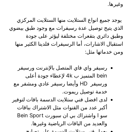
وغيرها.
يوجد جميع انواع الستلايت منها الستلايت المركزي
الذي يتيح توصيل عدة رسيفرات مع وجود طبق بيضوي
وطبق دائري بتقعرات مختلفة ليؤثر على جودة
استقبال الاشارات، أما الرسيفرات فلدينا الكثير منها
ومن خدماتها مثل:
رسيفر واي فاي المتصل بالإنترنت ورسيفر
bein المتميز ب 4k لإعطاء جودة أعلى
ورسيفر HD وأيضا رسيفر عادي ومشفر مع
خدمة توصيل ريموت.
لدى افضل فني ستلايت الدسمة باقات لتوفير
أكبر عدد من القنوات مثل الاشتراك بباقات
سو ا واشتراك بي ان سبورت Bein Sport
والعديد من الباقات الرياضية وغيرها.
يعمل فني ستلايت الدسمة على تصليح