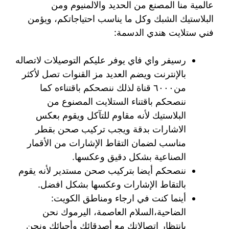
عالمية منا المصنع من الحديد والالمنيوم ومن
البلاستيك الشبك وكل ما يناسب احتياجاتكم، ويؤمن
فني ستلايت هندي الدسمة:
رسيفر واي فاي يوفر عليكم التوصيلات لاتصاله
بالإنترنت ويضم العديد مز القنوات تصل لأكثر
من٦٠٠٠ قناة لذلك ننصحكم باقتناءه كما
ننصحكم باقتناء الستلايت المصنوع من
البلاستيك لأنه مقاوم للتآكل ويقوم بعكس
الاشارات بدقة ويجب تركيب صحن بقطر
مناسب لضمان التقاط الإشارات من الأقمار
الصناعية بشكل دقيق وعكسها.
ننصحكم أيضا بتركيب صحن مستدير لأنه يقوم
بالتقاط الإشارات وعكسها بشكل افضل.
أينما كنت في ارجاء ومناطق الكويت:
الضاحية،السلام العاصمة، اليرموك نحن
بانتظار اتصالاتك مع أصدقائك وأحبائك ونحن