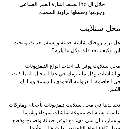
خلال ال lnb لضبط اشارة القمر الصناعي
وجودتها وضبطها بزاوية السمت.
محل ستلايت
هل تريد زوجتك شاشة حديثة ورسيفر حديث وتبحث
اين وكيف تجد ذلك وكل ما يلزم؟
محل ستلايت يوفر لك احدث انواع التلفزيونات
والشاشات وكل ما يلزمك في هذا المجال، اينما كنت
في العاصمة، الفروانية الاحمدي، الدسمة ومبارك
الكبير.
تجد لدينا في محل ستلايت تلفزيونات بأحجام وماركات
عالمية وشاشات متنوعة شاشات سوداء وبلازما
وسمارت ال سي دي، مع توفير صيانة وتصليح وقطع
تبديل كافة انواع التلفزيون والشاشات وأيضا: