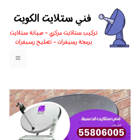
نتقل
لى
لمحتوى
القائمة