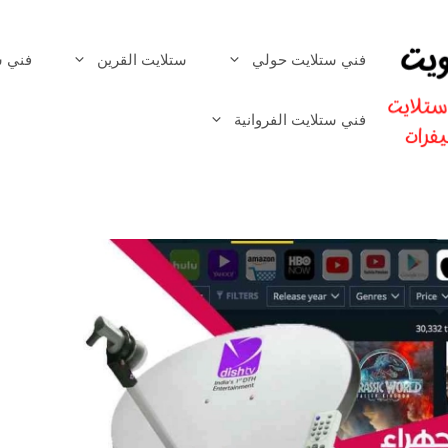
فني ستلايت حولي
ستلايت القرين
فني س
فني ستلايت الفروانية