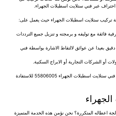
و احتراف عبر فني ستلايت اسطبلات الجهراء.
ة تركيب ستلايت اسطبلات الجهراء حيث يعمل على:
رسيفر انترنت واي فاي IPtv بحرفية فائقة مع توليفه و برمجته و تنزيل جميع الترددات
يق بعيدا عن عوائق لالتقاط الاشارة بواسطة فني
ات أو الشركات التجارية أو الابراج السكنية.
هذا و يمكنكم في اي وقت الاتصال بنا عبر رقم فني ستلايت اسطبلات الجهراء 55806005 للاستفادة
الجهراء
لجة اعطاله المتكررة؟ نحن نؤمن هذه الخدمة المتميزة