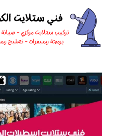
نتقل
لى
لمحتوى