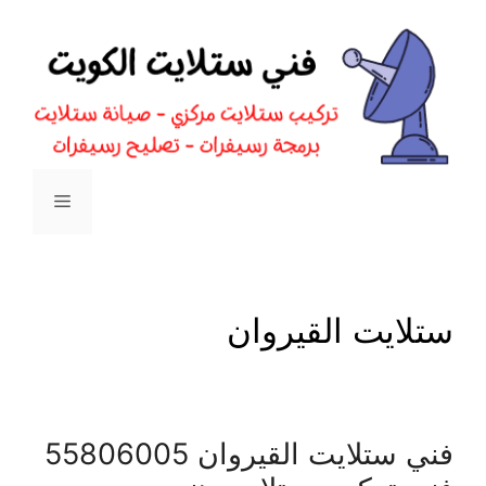
نتقل
لى
لمحتوى
القائمة
ستلايت القيروان
فني ستلايت القيروان 55806005