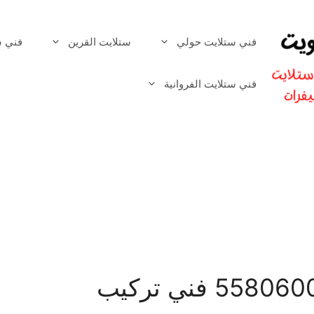
فني ستلايت حولي
ستلايت القرين
فني س
فني ستلايت الفروانية
فني ستلايت الخالدية 55806005 فني تركيب