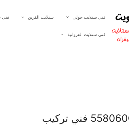
فني ستلايت حولي
ستلايت القرين
فني س
فني ستلايت الفروانية
فني ستلايت الجهراء 55806005 فني تركيب