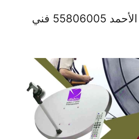
فني ستلايت مدينة جابر الأحمد 55806005 فني