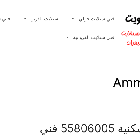
فني ستلايت حولي
ستلايت القرين
فني س
فني ستلايت الفروانية
Amm
فني ستلايت الشعب السكنية 55806005 فني