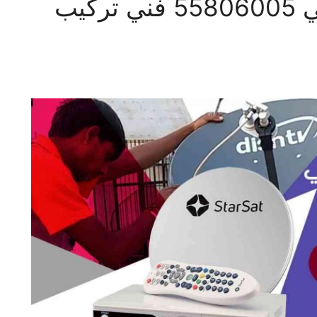
فني ستلايت ميدان حولي 55806005 فني تركيب