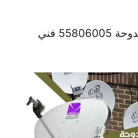
فني ستلايت شاليهات الدوحة 55806005 فني