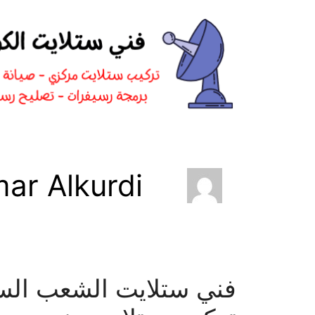
نتقل
لى
لمحتوى
ar Alkurdi