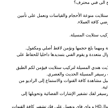
اج الى فني محترف؟
تلايت منوعة الأحجام والقياسات ونعمل على تأمين
ضي كافة العملاء.
ركيب ستلايت المسيلة.
ية ومهما بلغ حجمها ونؤمن لاقط أصلي ومكفول.
ال متعددة و يقوم الفني بتمديدها داخليا للحفاظ على
ايت هندي المسيلة لتركيب ستلايت فيؤمن لكم الطبق
رسيفر المسيلة الحديث والعصري.
ميل مشاهدة كافة القنوات والاستماع إلى الراديو من
ية.
يفر لفك تشفير الإشارات الفضائية وتحويلها إلى
نوفر أفضل أنواع الرسيفرات المصغرة والHD و واي فاي ونعمل على فك تشفير كافة القنوات