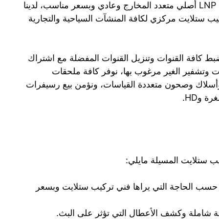
ومكفولة وكابلات وبأطوال متعددة، ونوفر رأس LNP أصلي متعدد المخارج وعادي وبسعر مناسب، لدينا
يب ستلايت مركزي لكافة المنشآت السياحية والتجارية
ط كافة القنوات وتنزيل القنوات المفضلة مع اشتراك
 وتشفير الغير مرغوب بها، نوفر كافة ملحقات
وأسلاك وصحون متعددة القياسات، ونؤمن بيع رسيفرات
 وHD.
ب ستلايت المسيلة مايلي:
حسب الحاجة التي يراها فني تركيب ستلايت وبسعر
نة شاملة وكشف الأعطال التي تؤثر على البث.