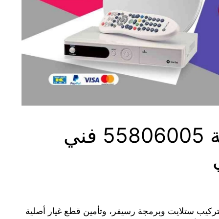
فني ستلايت المسيلة 55806005 فني
بتركيب ستلايت وبرمجة رسيفر، وتأمين قطع غيار أصلية